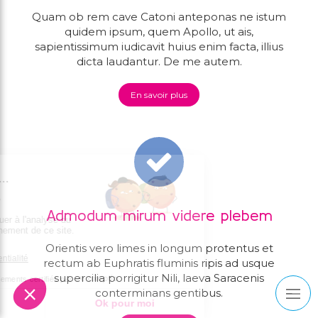
Quam ob rem cave Catoni anteponas ne istum
quidem ipsum, quem Apollo, ut ais,
sapientissimum iudicavit huius enim facta, illius
dicta laudantur. De me autem.
En savoir plus
Admodum mirum videre plebem
Orientis vero limes in longum protentus et
rectum ab Euphratis fluminis ripis ad usque
supercilia porrigitur Nili, laeva Saracenis
conterminans gentibus.