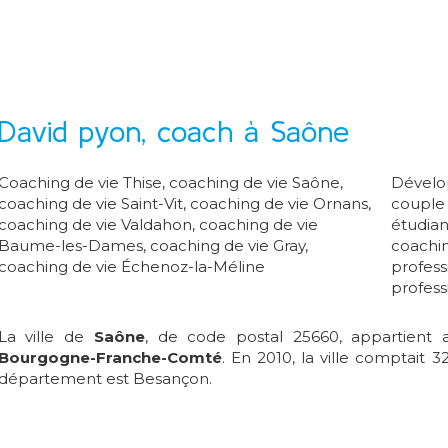
David pyon, coach à Saône
Coaching de vie Thise
,
coaching de vie Saône
,
Dévelo
coaching de vie Saint-Vit
,
coaching de vie Ornans
,
couple
coaching de vie Valdahon
,
coaching de vie
étudian
Baume-les-Dames
,
coaching de vie Gray
,
coachin
coaching de vie Échenoz-la-Méline
profess
profess
La ville de
Saône
, de code postal 25660, appartien
Bourgogne-Franche-Comté
. En 2010, la ville comptait 3
département est Besançon.