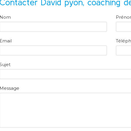
Contacter David pyon, coaching d
Nom
Prén
Email
Télép
Sujet
Message