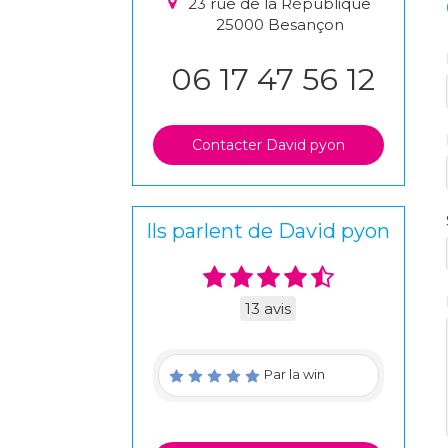
23 rue de la République
25000
Besançon
06 17 47 56 12
Contacter David pyon
Ils parlent de David pyon
13 avis
Par la win