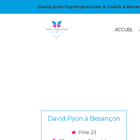
David pyon Psychopraticien & Coach à Besa
ACCUEIL
David Pyon à Besançon
Pôle 23