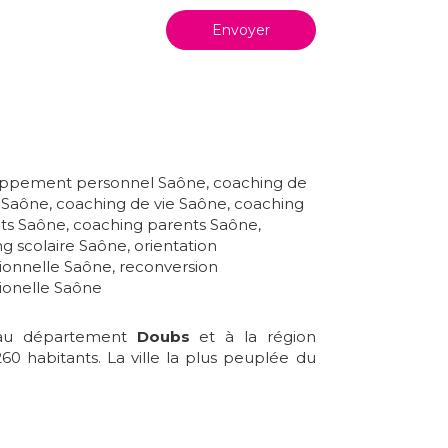
Envoyer
ppement personnel Saône
,
coaching de
 Saône
,
coaching de vie Saône
,
coaching
ts Saône
,
coaching parents Saône
,
g scolaire Saône
,
orientation
ionnelle Saône
,
reconversion
ionelle Saône
t au département
Doubs
et à la région
260 habitants. La ville la plus peuplée du