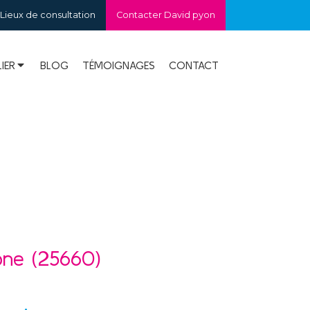
Lieux de consultation
Contacter David pyon
IER
BLOG
TÉMOIGNAGES
CONTACT
ône (25660)