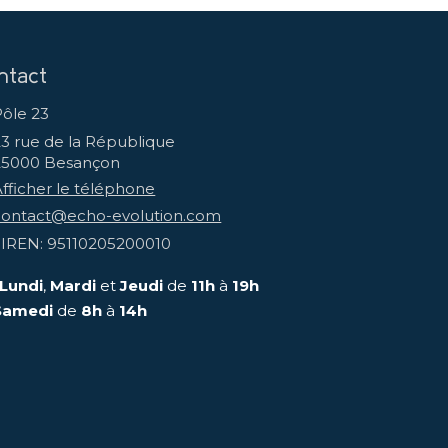
ntact
Pôle 23
23 rue de la République
25000
Besançon
Afficher le téléphone
contact@echo-evolution.com
SIREN: 95110205200010
Lundi
,
Mardi
et
Jeudi
de
11h
à
19h
Samedi
de
8h
à
14h