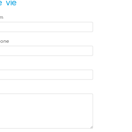
e vie
om
hone