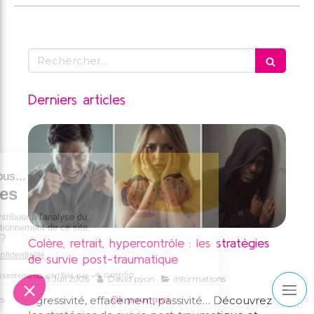
Rechercher
Derniers articles
Colère, retrait, hypercontrôle : les stratégies
de survie post-traumatique
28 Juil 2026
David pyon
informations
Agressivité, effacement, passivité… Découvrez