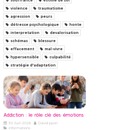
souffrance
estime de soi
violence
traumatisme
agression
peurs
détresse psychologique
honte
interpretation
devalorisation
schémas
blessure
effacement
mal-vivre
hypersensible
culpabilité
stratégie d'adaptation
Addiction : le rôle clé des émotions
30 Juin 2026
David pyon
informations