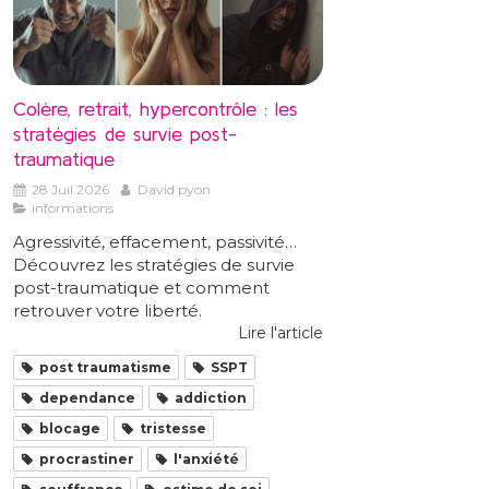
Colère, retrait, hypercontrôle : les
stratégies de survie post-
traumatique
28 Juil 2026
David pyon
informations
Agressivité, effacement, passivité…
Découvrez les stratégies de survie
post-traumatique et comment
retrouver votre liberté.
Lire l'article
post traumatisme
SSPT
dependance
addiction
blocage
tristesse
procrastiner
l'anxiété