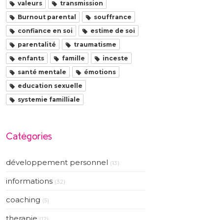
valeurs
transmission
Burnout parental
souffrance
confiance en soi
estime de soi
parentalité
traumatisme
enfants
famille
inceste
santé mentale
émotions
education sexuelle
systemie familliale
Catégories
développement personnel
(13)
informations
(32)
coaching
(5)
therapie
(12)