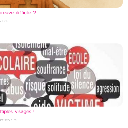
euve difficile ?
laire
tiples visages !
t scolaire