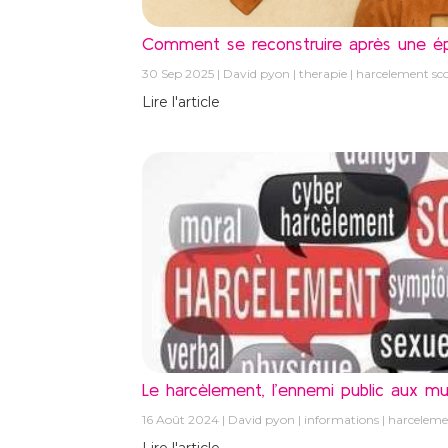
Comment se reconstruire après une épr
30 Sep 2025
David pyon
therapie
harcelement sco
Lire l'article
Le harcèlement, l’ennemi public aux mul
16 Août 2024
David pyon
informations
harcelemen
Lire l'article