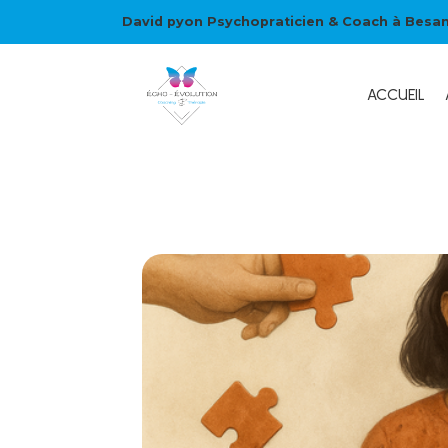
David pyon Psychopraticien & Coach à Besa
ACCUEIL