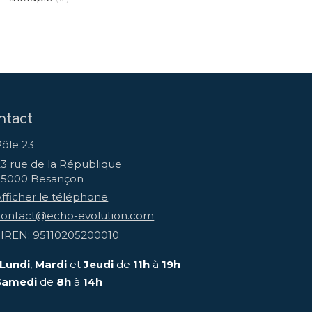
ntact
Pôle 23
23 rue de la République
25000
Besançon
Afficher le téléphone
contact@echo-evolution.com
SIREN: 95110205200010
Lundi
,
Mardi
et
Jeudi
de
11h
à
19h
Samedi
de
8h
à
14h