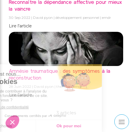
Reconnaître la dépendance affective pour mieux
la vaincre
30 Sep 2022
David pyon
développement personnel
emdr
Lire l'article
Amnésie traumatique : des symptômes à la
reconstruction
28 Juin 2022
David pyon
therapie
emdr
Lire l'article
3 articles