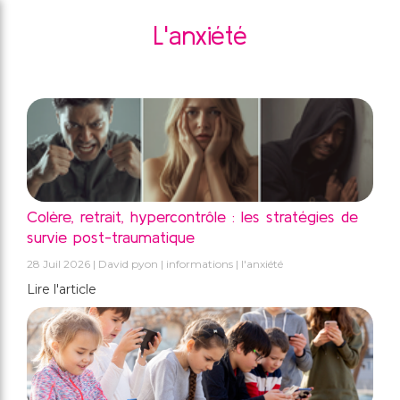
L'anxiété
Colère, retrait, hypercontrôle : les stratégies de
survie post-traumatique
28 Juil 2026
David pyon
informations
l'anxiété
Lire l'article