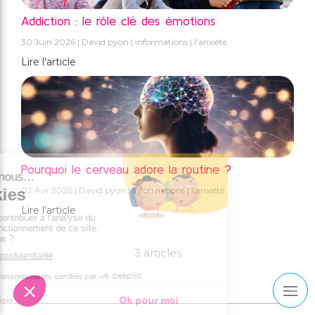
Addiction : le rôle clé des émotions
30 Juin 2026
David pyon
informations
l'anxiété
Lire l'article
Pourquoi le cerveau adore la routine ?
02 Avr 2026
David pyon
informations
l'anxiété
Lire l'article
3 articles