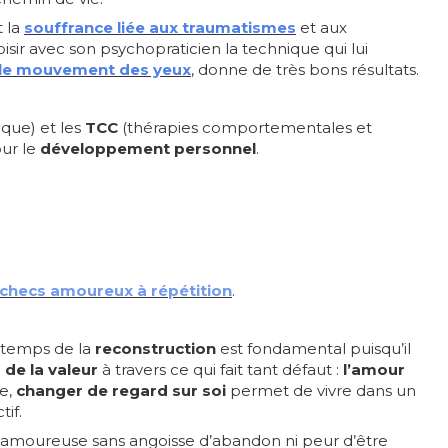
 la
souffrance liée aux traumatismes
et aux
isir avec son psychopraticien la technique qui lui
 le mouvement des yeux
, donne de très bons résultats.
que) et les
TCC
(thérapies comportementales et
our le
développement
personnel
.
 échecs amoureux à répétition
.
e temps de la
reconstruction
est fondamental puisqu’il
 de la valeur
à travers ce qui fait tant défaut :
l’amour
e,
changer de regard sur soi
permet de vivre dans un
if.
n amoureuse sans angoisse d’abandon ni peur d’être