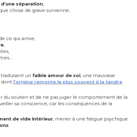
e d’une séparation
,
ue chose de grave survienne,
e ce qui arrive,
ve
,
ites,
utres…
 traduisent un
faible amour de soi
, une mauvaise
dont
l’origine remonte le plus souvent à la tendre
ter du soutien et de ne pas juger le comportement de la
éveiller sa conscience, car les conséquences de la
ment de vide intérieur
, mener à une fatigue psychique
ions
.