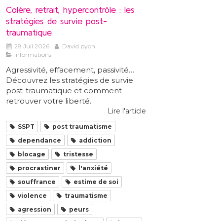
Colère, retrait, hypercontrôle : les
stratégies de survie post-
traumatique
28 Juil 2026
David pyon
informations
Agressivité, effacement, passivité…
Découvrez les stratégies de survie
post-traumatique et comment
retrouver votre liberté.
Lire l'article
SSPT
post traumatisme
dependance
addiction
blocage
tristesse
procrastiner
l'anxiété
souffrance
estime de soi
violence
traumatisme
agression
peurs