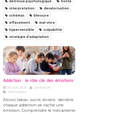
détresse psychologique
honte
interpretation
devalorisation
schémas
blessure
effacement
mal-vivre
hypersensible
culpabilité
stratégie d'adaptation
Addiction : le rôle clé des émotions
30 Juin 2026
David pyon
informations
Alcool, tabac, sucre, écrans : derrière
chaque addiction se cache une
émotion. Comprendre le mécanisme