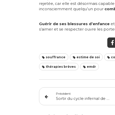
rejetée, car elle est désormais capabl
inconsciemment quelqu’un pour
comb
Guérir de ses blessures d’enfance
et
s’aimer et se respecter ouvre les portes
souffrance
estime de soi
co
thérapies brèves
emdr
Précédent
Sortir du cycle infernal de la déception amoureuse