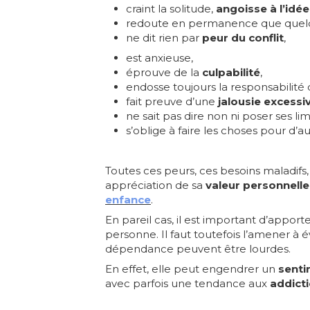
craint la solitude,
angoisse à l’idé
redoute en permanence que quelq
ne dit rien par
peur du conflit
,
est anxieuse,
éprouve de la
culpabilité
,
endosse toujours la responsabilité d
fait preuve d’une
jalousie excessi
ne sait pas dire non ni poser ses lim
s’oblige à faire les choses pour d’a
Toutes ces peurs, ces besoins maladifs,
appréciation de sa
valeur personnelle
enfance
.
En pareil cas, il est important d’appor
personne. Il faut toutefois l’amener à 
dépendance peuvent être lourdes.
En effet, elle peut engendrer un
senti
avec parfois une tendance aux
addict