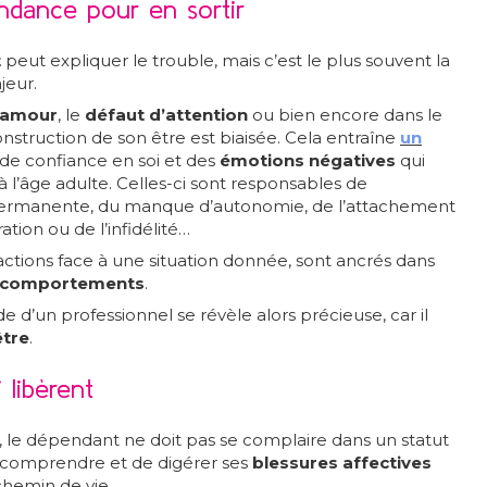
ndance pour en sortir
t
peut expliquer le trouble, mais c’est le plus souvent la
jeur.
’amour
, le
défaut d’attention
ou bien encore dans le
nstruction de son être est biaisée. Cela entraîne
un
e confiance en soi et des
émotions négatives
qui
 à l’âge adulte. Celles-ci sont responsables de
e permanente, du manque d’autonomie, de l’attachement
ation ou de l’infidélité…
tions face à une situation donnée, sont ancrés dans
es comportements
.
de d’un professionnel se révèle alors précieuse, car il
être
.
 libèrent
e, le dépendant ne doit pas se complaire dans un statut
e comprendre et de digérer ses
blessures affectives
chemin de vie.