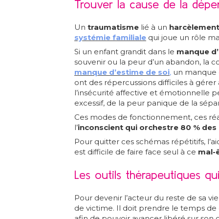
Trouver la cause de la dépe
Un
traumatisme
lié à un
harcèlemen
systémie familiale
qui joue un rôle ma
Si un enfant grandit dans le
manque d
souvenir ou la peur d’un abandon, la co
manque d’estime de soi
,
un manque d
ont des répercussions difficiles à gérer
l’insécurité affective et émotionnell
excessif, de la peur panique de la sépar
Ces modes de fonctionnement, ces réac
l’
inconscient qui orchestre 80 % d
Pour quitter ces schémas répétitifs, l’ai
est difficile de faire face seul à ce
mal-
Les outils thérapeutiques qui
Pour devenir l’acteur du reste de sa vi
de victime. Il doit prendre le temps d
afin de pouvoir avancer libéré sur son 