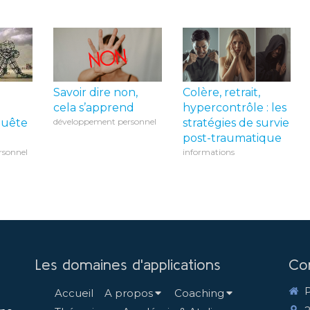
Savoir dire non,
Colère, retrait,
cela s’apprend
hypercontrôle : les
 quête
développement personnel
stratégies de survie
post-traumatique
rsonnel
informations
Les domaines d'applications
Co
Accueil
A propos
Coaching