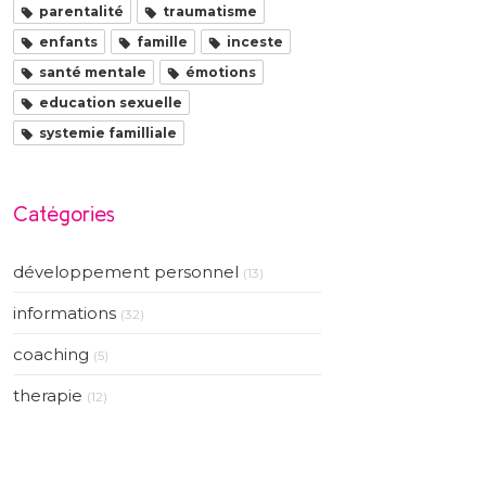
parentalité
traumatisme
enfants
famille
inceste
santé mentale
émotions
education sexuelle
systemie familliale
Catégories
développement personnel
(13)
informations
(32)
coaching
(5)
therapie
(12)