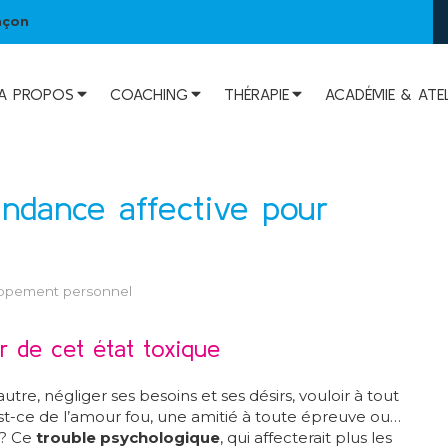
nçon
A PROPOS
COACHING
THÉRAPIE
ACADÉMIE & ATEL
endance affective pour
ppement personnel
r de cet état toxique
autre, négliger ses besoins et ses désirs, vouloir à tout
est-ce de l’amour fou, une amitié à toute épreuve ou…
 ? Ce
trouble psychologique
, qui affecterait plus les