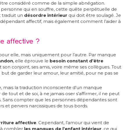
être considéré comme de la simple abnégation.
a personne qui en souffre, cette quête perpétuelle de
 traduit un
désordre intérieur
qui doit être soulagé. Je
dépendant affectif, mais également comment l’aider à
e affective ?
our elle, mais uniquement pour l’autre. Par manque
bandon
, elle éprouve le
besoin constant d’être
 son conjoint, ses amis, voire même ses collègues. Tout
le but de garder leur amour, leur amitié, pour ne pas se
 mais la traduction inconsciente d’un manque
r de tout et de soi, à ne jamais oser s’affirmer, il ne peut
res. Sans compter que les personnes dépendantes sont
rs et pervers narcissiques de tous bords.
riture affective
. Cependant, l’amour qui vient de
pas à combler
les manques de l’enfant intérieur
, ce qui