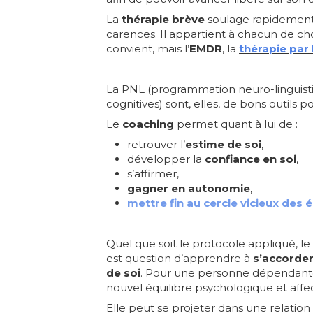
La
thérapie
brève
soulage rapidement
carences. Il appartient à chacun de cho
convient, mais l’
EMDR
, la
thérapie par
La
PNL
(programmation neuro-linguisti
cognitives) sont, elles, de bons outils p
Le
coaching
permet quant à lui de :
retrouver l’
estime de soi
,
développer la
confiance en soi
,
s’affirmer,
gagner en autonomie
,
mettre fin au cercle vicieux des
Quel que soit le protocole appliqué, l
est question d’apprendre à
s’accorder
de soi
. Pour une personne dépendant
nouvel équilibre psychologique et affect
Elle peut se projeter dans une relatio