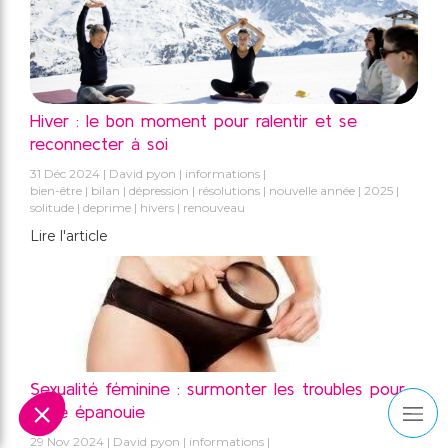
Hiver : le bon moment pour ralentir et se
reconnecter à soi
31 Déc 2024
David pyon
informations
bien-être
bilan
dépression
résolutions
nouvelle année
2025
solitude
deprime
hivers
renouveau
Lire l'article
Sexualité féminine : surmonter les troubles pour
vivre épanouie
29 Nov 2024
David pyon
informations