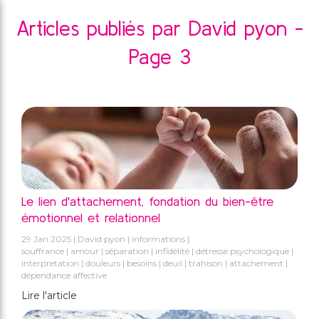
Articles publiés par David pyon -
Page 3
Le lien d'attachement, fondation du bien-être
émotionnel et relationnel
29 Jan 2025
David pyon
informations
souffrance
amour
séparation
infidélité
détresse psychologique
interpretation
douleurs
besoins
deuil
trahison
attachement
dépendance affective
Lire l'article