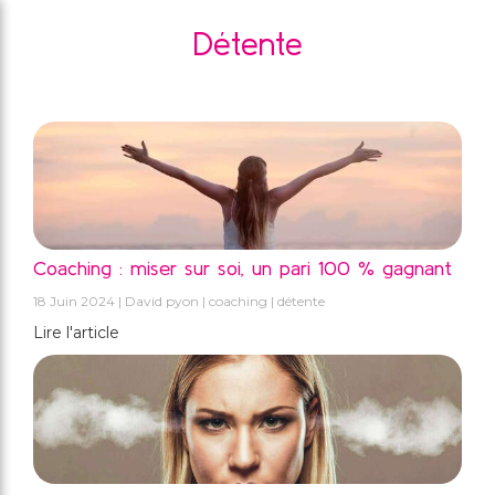
Détente
Coaching : miser sur soi, un pari 100 % gagnant
18 Juin 2024
David pyon
coaching
détente
Lire l'article