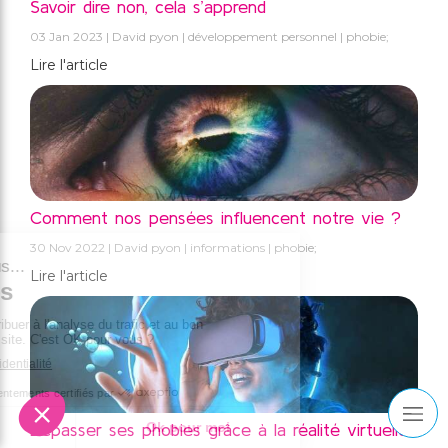
Savoir dire non, cela s’apprend
03 Jan 2023
David pyon
développement personnel
phobie;
Lire l'article
Comment nos pensées influencent notre vie ?
30 Nov 2022
David pyon
informations
phobie;
Lire l'article
Dépasser ses phobies grâce à la réalité virtuelle