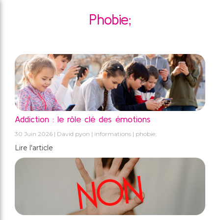
Phobie;
Addiction : le rôle clé des émotions
30 Juin 2026
David pyon
informations
phobie;
Lire l'article