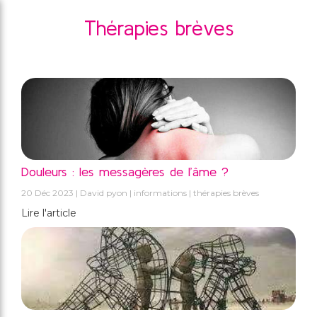
Thérapies brèves
Douleurs : les messagères de l’âme ?
20 Déc 2023
David pyon
informations
thérapies brèves
Lire l'article