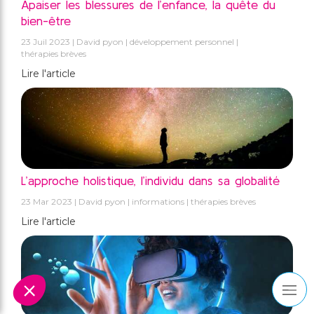
Apaiser les blessures de l’enfance, la quête du
bien-être
23 Juil 2023
David pyon
développement personnel
thérapies brèves
Lire l'article
L’approche holistique, l’individu dans sa globalité
23 Mar 2023
David pyon
informations
thérapies brèves
Lire l'article