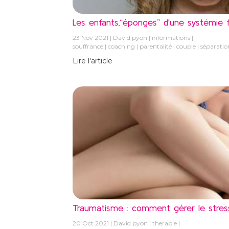
Les enfants,“éponges” d'une systémie fa
23 Nov 2021
David pyon
informations
souffrance
coaching
parentalité
couple
séparatio
Lire l'article
Traumatisme : comment gérer le stress
20 Oct 2021
David pyon
therapie