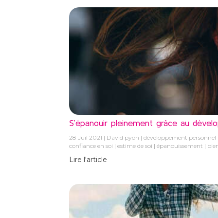
S’épanouir pleinement grâce au dével
28 Juil 2021
David pyon
développement personnel
confiance en soi
estime de soi
épanouissement
bie
Lire l'article