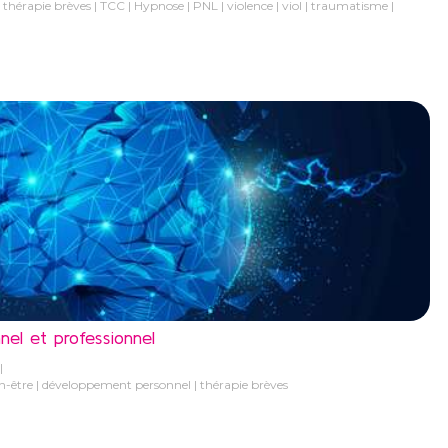
thérapie brèves
TCC
Hypnose
PNL
violence
viol
traumatisme
nel et professionnel
n-être
développement personnel
thérapie brèves