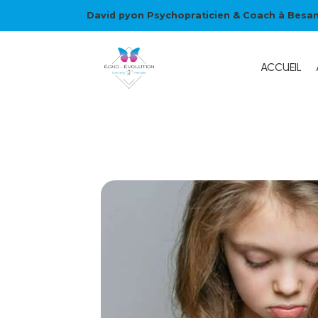
David pyon Psychopraticien & Coach à Besa
ACCUEIL