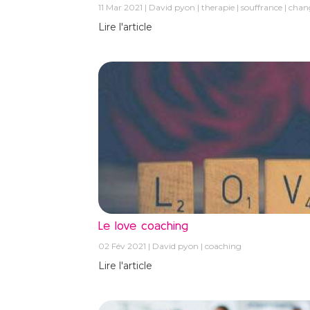
11 Mar 2021
David pyon
therapie
souffrance
chan
Lire l'article
Le love coaching
02 Fév 2021
David pyon
coaching
Lire l'article