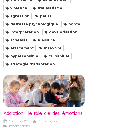
souffrance
estime de soi
violence
traumatisme
agression
peurs
détresse psychologique
honte
interpretation
devalorisation
schémas
blessure
effacement
mal-vivre
hypersensible
culpabilité
stratégie d'adaptation
Addiction : le rôle clé des émotions
30 Juin 2026
David pyon
informations