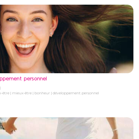
oppement personnel
n-être
mieux-être
bonheur
développement personnel