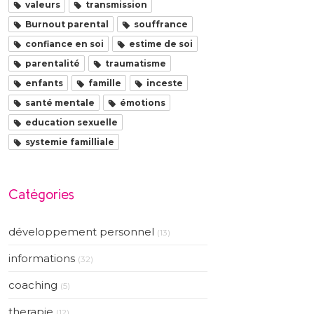
valeurs
transmission
Burnout parental
souffrance
confiance en soi
estime de soi
parentalité
traumatisme
enfants
famille
inceste
santé mentale
émotions
education sexuelle
systemie familliale
Catégories
développement personnel
(13)
informations
(32)
coaching
(5)
therapie
(12)