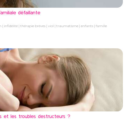
miliale défaillante
n
infidélité
thérapie brèves
viol
traumatisme
enfants
famille
 et les troubles destructeurs ?