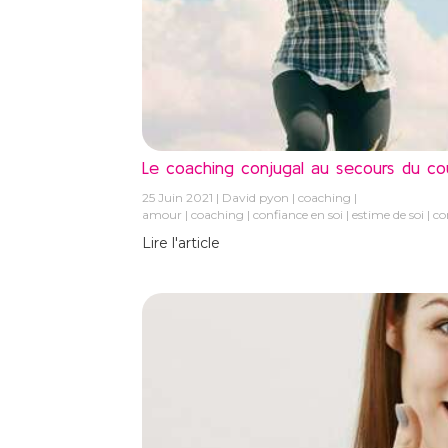
Le coaching conjugal au secours du co
25 Juin 2021
David pyon
coaching
amour
coaching
confiance en soi
estime de soi
co
Lire l'article