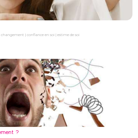
changement
confiance en soi
estime de soi
gement ?