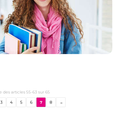
 des articles 55-63 sur 65
3
4
5
6
7
8