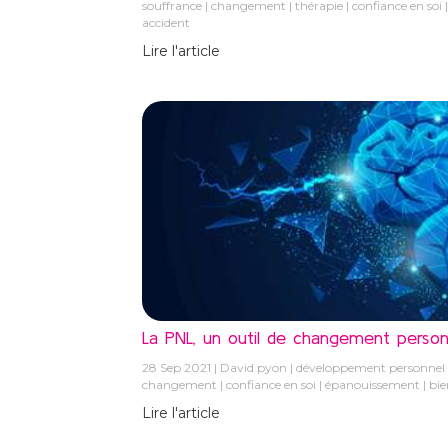
souffrance
changement
thérapie
confiance en soi
accident
Lire l'article
La PNL, un outil de changement person
28 Sep 2021
David pyon
développement personnel
changement
confiance en soi
épanouissement
bie
Lire l'article