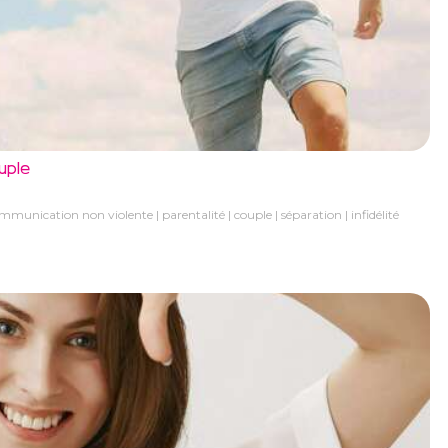
uple
mmunication non violente
parentalité
couple
séparation
infidélité