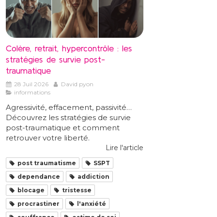
Colère, retrait, hypercontrôle : les
stratégies de survie post-
traumatique
28 Juil 2026
David pyon
informations
Agressivité, effacement, passivité…
Découvrez les stratégies de survie
post-traumatique et comment
retrouver votre liberté.
Lire l'article
post traumatisme
SSPT
dependance
addiction
blocage
tristesse
procrastiner
l'anxiété