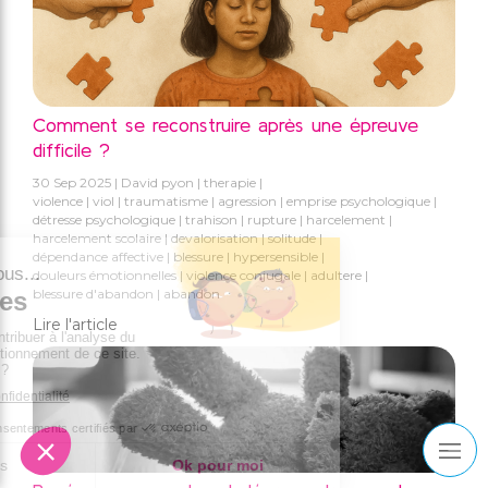
Comment se reconstruire après une épreuve
difficile ?
30 Sep 2025
David pyon
therapie
violence
viol
traumatisme
agression
emprise psychologique
détresse psychologique
trahison
rupture
harcelement
harcelement scolaire
devalorisation
solitude
dépendance affective
blessure
hypersensible
douleurs émotionnelles
violence conjugale
adultere
blessure d'abandon
abandon
Lire l'article