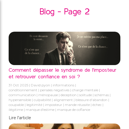
Blog - Page 2
Comment dépasser le syndrome de l'imposteur
et retrouver confiance en soi ?
31 Oct 2025
David pyon
informations
conditionnement
pensées negatives
charge mentale
communication
ménopause
deception
solitude
schémas
hypersensible
culpabilité
alignement
blessure d'abandon
coupable
legitimité
imposteur
mande réussite
échec
ilégitime
manque d'estime
manque de cofiance
Lire l'article