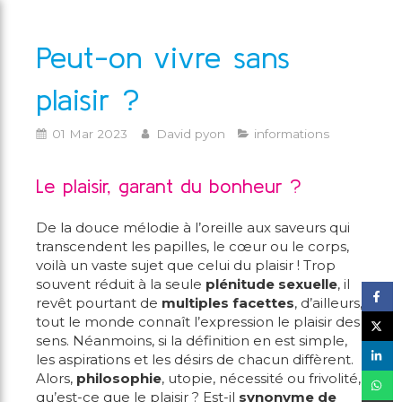
Peut-on vivre sans
plaisir ?
01 Mar 2023
David pyon
informations
Le plaisir, garant du bonheur ?
De la douce mélodie à l’oreille aux saveurs qui
transcendent les papilles, le cœur ou le corps,
voilà un vaste sujet que celui du plaisir ! Trop
souvent réduit à la seule
plénitude sexuelle
, il
revêt pourtant de
multiples facettes
, d’ailleurs,
tout le monde connaît l’expression le plaisir des
sens. Néanmoins, si la définition en est simple,
les aspirations et les désirs de chacun diffèrent.
Alors,
philosophie
, utopie, nécessité ou frivolité,
qu’est-ce que le plaisir ? Est-il
synonyme de