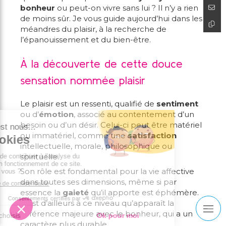
bonheur
ou peut-on vivre sans lui ? Il n’y a rien
de moins sûr. Je vous guide aujourd’hui dans les
méandres du plaisir, à la recherche de
l’épanouissement et du bien-être.
À la découverte de cette douce
sensation nommée plaisir
Le plaisir est un ressenti, qualifié de
sentiment
ou d’
émotion
, associé au contentement d’un
besoin ou d’un désir. Celui-ci peut être matériel
ou immatériel, comme une
satisfaction
intellectuelle, morale, philosophique ou
spirituelle.
Son rôle est fondamental pour la vie affective
dans toutes ses dimensions, même si par
essence la
gaieté
qu’il apporte est éphémère.
C’est d’ailleurs à ce niveau qu’apparaît la
différence majeure avec le bonheur, qui a un
caractère plus durable.